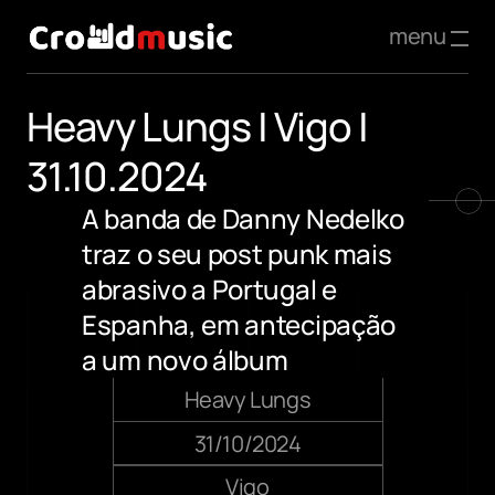
menu
Heavy Lungs | Vigo | 
31.10.2024
A banda de Danny Nedelko 
traz o seu post punk mais 
abrasivo a Portugal e 
Espanha, em antecipação 
a um novo álbum
Heavy Lungs
31/10/2024
Vigo