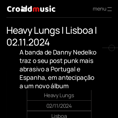
menu
Heavy Lungs | Lisboa | 
02.11.2024
A banda de Danny Nedelko 
traz o seu post punk mais 
abrasivo a Portugal e 
Espanha, em antecipação 
a um novo álbum
Heavy Lungs
02/11/2024
Lisboa