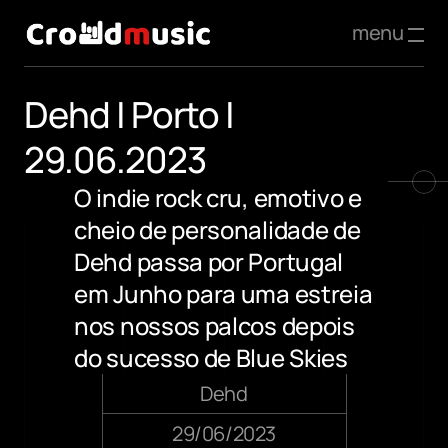
menu
Dehd | Porto | 
29.06.2023
O indie rock cru, emotivo e 
cheio de personalidade de 
Dehd passa por Portugal 
em Junho para uma estreia 
nos nossos palcos depois 
do sucesso de Blue Skies
Dehd
29/06/2023